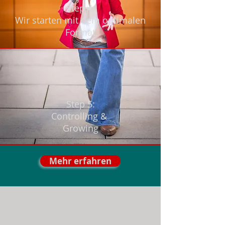
Step 4:
Wir starten mit dem optimalen
Format
Step 5:
Controlling &
Grow
ing
Mehr erfahren