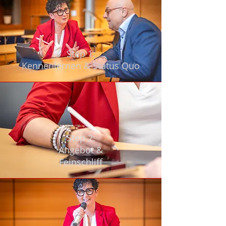
Step 1:
Kennenlernen & Status Quo
Step 2:
Angebot &
Feinschliff